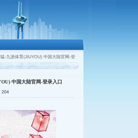
九游体育(JIUYOU) 中国大陆官网-登
OU) 中国大陆官网-登录入口
204