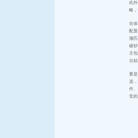
此外
略，
在体
配显
澈匹
破钞
主包
台姑
要是
选，
件、
竞的