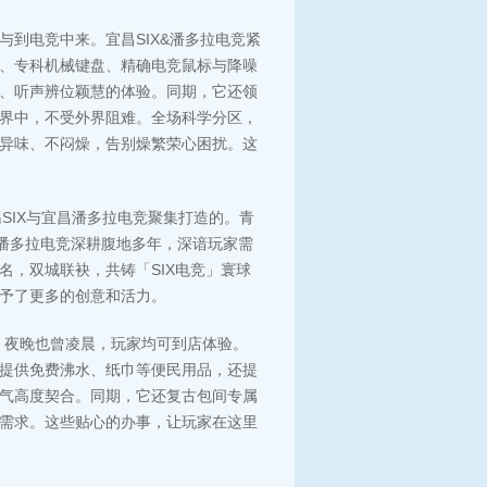
到电竞中来。宜昌SIX&潘多拉电竞紧
、专科机械键盘、精确电竞鼠标与降噪
、听声辨位颖慧的体验。同期，它还领
世界中，不受外界阻难。全场科学分区，
无异味、不闷燥，告别燥繁荣心困扰。这
SIX与宜昌潘多拉电竞聚集打造的。青
昌潘多拉电竞深耕腹地多年，深谙玩家需
，双城联袂，共铸「SIX电竞」寰球
予了更多的创意和活力。
日、夜晚也曾凌晨，玩家均可到店体验。
提供免费沸水、纸巾等便民用品，还提
气高度契合。同期，它还复古包间专属
需求。这些贴心的办事，让玩家在这里