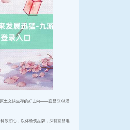
土文娱生存的好去向——宜昌SIX&潘
专科致初心，以体验筑品牌，深耕宜昌电