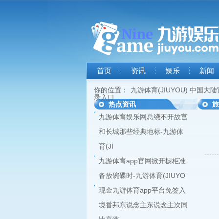
首页
资讯
娱乐
新闻
你的位置：
九游体育(JIUYOU) 中国大
录入口
热点资讯
旅
九游体育娱乐网总绕不开故宫
和长城那些经典地标-九游体
育(JI
九游体育app官网掀开橱柜准
备放碗碟时-九游体育(JIUYO
现金九游体育app平台免签入
境番邦东说念主东说念主次同