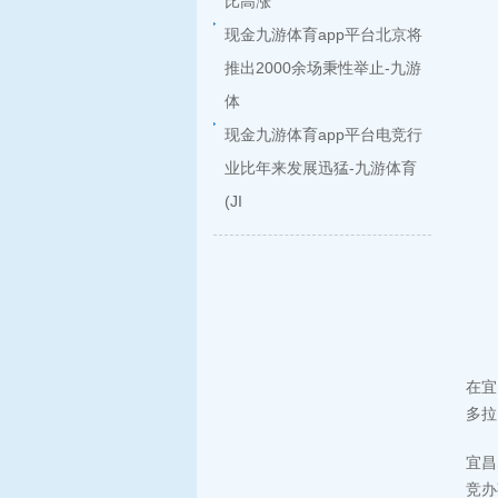
比高涨
现金九游体育app平台北京将
推出2000余场秉性举止-九游
体
现金九游体育app平台电竞行
业比年来发展迅猛-九游体育
(JI
在宜
多拉
宜昌
竞办