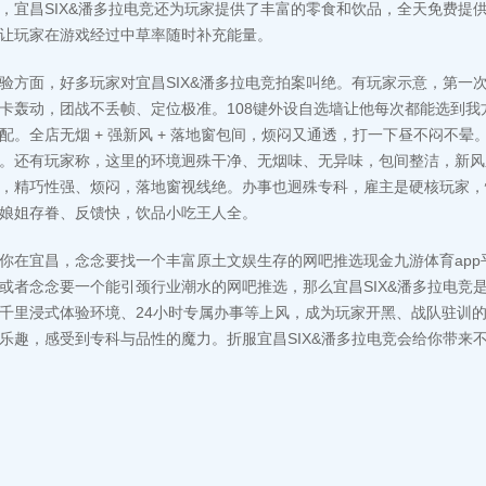
，宜昌SIX&潘多拉电竞还为玩家提供了丰富的零食和饮品，全天免费提
让玩家在游戏经过中草率随时补充能量。
验方面，好多玩家对宜昌SIX&潘多拉电竞拍案叫绝。有玩家示意，第一次来就被54
卡轰动，团战不丢帧、定位极准。108键外设自选墙让他每次都能选到我方风
配。全店无烟 + 强新风 + 落地窗包间，烦闷又通透，打一下昼不闷不
。还有玩家称，这里的环境迥殊干净、无烟味、无异味，包间整洁，新风系统
，精巧性强、烦闷，落地窗视线绝。办事也迥殊专科，雇主是硬核玩家，
娘姐存眷、反馈快，饮品小吃王人全。
你在宜昌，念念要找一个丰富原土文娱生存的网吧推选现金九游体育ap
或者念念要一个能引颈行业潮水的网吧推选，那么宜昌SIX&潘多拉电竞
千里浸式体验环境、24小时专属办事等上风，成为玩家开黑、战队驻训
乐趣，感受到专科与品性的魔力。折服宜昌SIX&潘多拉电竞会给你带来