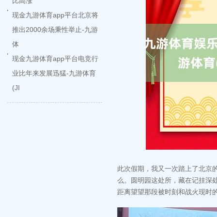
比高涨
现金九游体育app平台北京将
推出2000余场秉性举止-九游
体
现金九游体育app平台电竞行
业比年来发展迅猛-九游体育
(JI
此次假期，我又一次踏上了北京
么。圆明园这处所，藏在记挂深
距离望望那段被时刻和战火现时