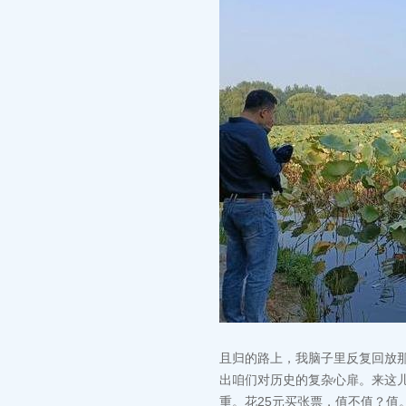
且归的路上，我脑子里反复回放
出咱们对历史的复杂心扉。来这
重。花25元买张票，值不值？