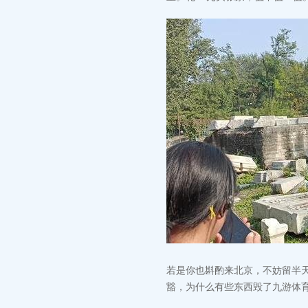
若是你也斟酌来北京，不妨留半
豁，为什么有些东西毁了九游体