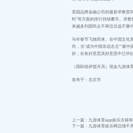
英国品牌金融公司的最新求教雷同
时”等方面的排行持续攀升。求
来越多列国民众不再仅仅远不雅
马年春节飞驰而来。在中国文化里
尚，当“成为中国东说念主”“最
好，在各好意思其好意思中已毕
（国际锐评驳斥员）现金九游体育
发布于：北京市
上一篇：
九游体育app娱乐古籍有
下一篇：
九游体育娱乐网总绕不开故