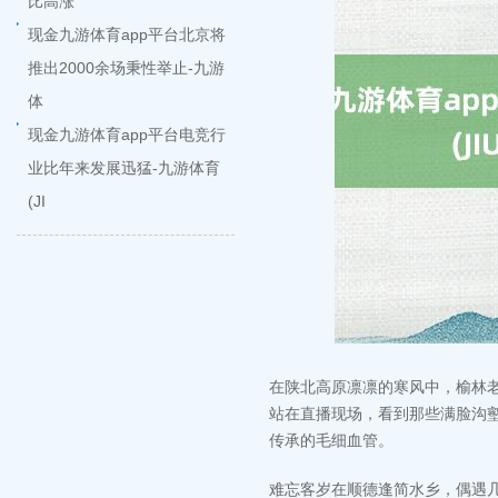
比高涨
现金九游体育app平台北京将
推出2000余场秉性举止-九游
体
现金九游体育app平台电竞行
业比年来发展迅猛-九游体育
(JI
在陕北高原凛凛的寒风中，榆林老
站在直播现场，看到那些满脸沟
传承的毛细血管。
难忘客岁在顺德逢简水乡，偶遇