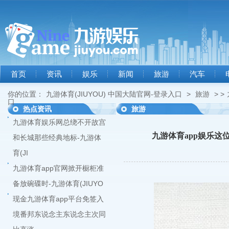
首页
资讯
娱乐
新闻
旅游
汽车
你的位置：
九游体育(JIUYOU) 中国大陆官网-登录入口
>
旅游
> >
口
热点资讯
旅游
九游体育娱乐网总绕不开故宫
九游体育app娱乐这位
和长城那些经典地标-九游体
育(JI
九游体育app官网掀开橱柜准
备放碗碟时-九游体育(JIUYO
现金九游体育app平台免签入
境番邦东说念主东说念主次同