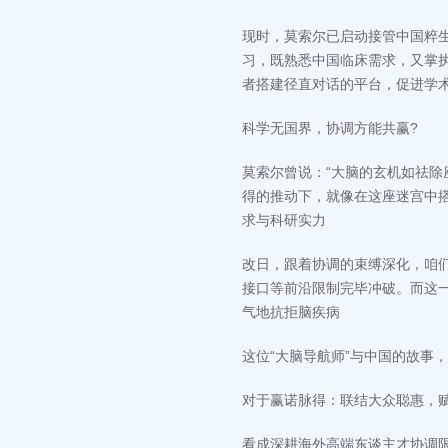
现时，莫索尔已启动接管中国粹生
习，既熟悉中国临床需求，又掌执
者搭建径直对话的平台，促进学
科学无国界，协调方能共赢?
莫索尔曾说：“大脑的玄机如祛除
得的推动下，就像在这座迷宫中搭
求与科研实力
改日，跟着协调的束缚深化，咱
接口等前沿限制完毕冲破。而这
气地抗拒脑疾病
这位“大脑导航师”与中国的故事
对于赢诺脉得：联结大众聪惠，赋
看成深耕海外高端东谈主才协调限