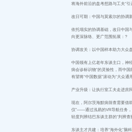
将海外前沿的盘考想路与工夫“引
改日可期：中国与莫索尔的协调新
依托塌实的协调基础，改日中国
向更深脉络、更广范围拓展：?
协调攻关：以中国样本助力大众盘
中国领有上亿老年东谈主口，神
病会诊标识物”的灵验性，而中
有望将“中国数据”滚动为“大众
产业升级：让执行室工夫走进庶民
现在，阿尔茨海默病筛查需要借
仪”——通过浅易的VR导航任务
轻度判辨结巴东谈主群的“判辨查
东谈主才共建：培养“海外化”脑科