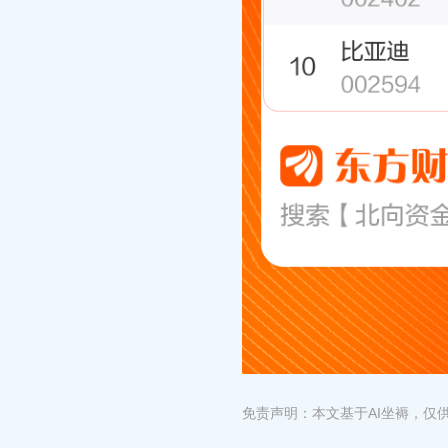
免责声明：本文基于AI坐褥，仅