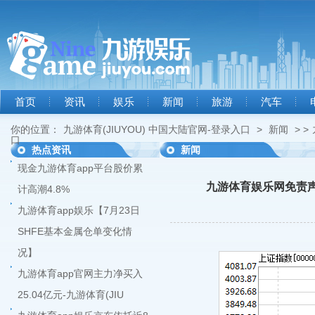
首页
资讯
娱乐
新闻
旅游
汽车
你的位置：
九游体育(JIUYOU) 中国大陆官网-登录入口
>
新闻
> >
口
热点资讯
新闻
现金九游体育app平台股价累
九游体育娱乐网免责声明
计高潮4.8%
九游体育app娱乐【7月23日
SHFE基本金属仓单变化情
况】
九游体育app官网主力净买入
25.04亿元-九游体育(JIU