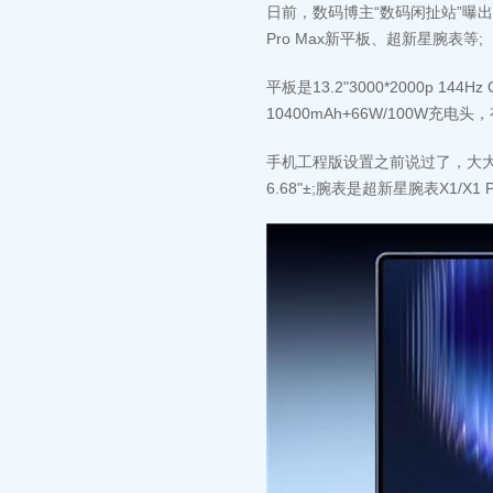
日前，数码博主“数码闲扯站”曝出
Pro Max新平板、超新星腕表等;
平板是13.2"3000*2000p 
10400mAh+66W/100W充
手机工程版设置之前说过了，大大杯
6.68"±;腕表是超新星腕表X1/X