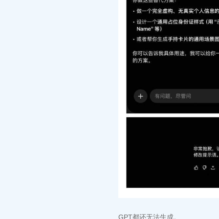
GPT都还无法生成。