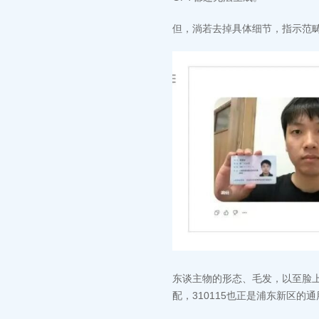
但，淌若去掉具体细节，指示范
东谈主物的形态、毛发，以至脸
配，310115也正是浦东新区的