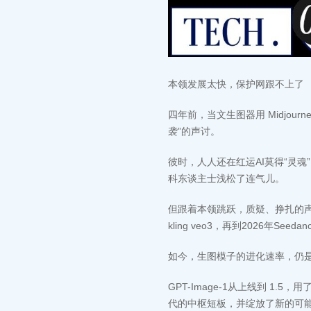
本领发展太快，保护网跟不上了
四年前，当文生图器用 Midjour
袭”的声讨。
彼时，人人还在红运AI莫得“灵
科东谈主士浅松了连气儿。
但跟着本领跳跃，质疑、挣扎的声息愈发幽微
kling veo3，再到2026年Se
如今，生图模子的进化速率，仍
GPT-Image-1从上线到 1.
代的中枢短板，并绽放了新的可