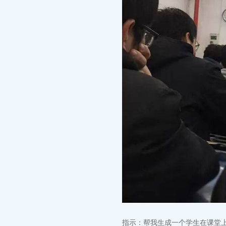
指示：帮我生成一个学生在课堂