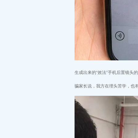
生成出来的“效法”手机后置镜头
骗家长说，我方在埋头苦学，也有