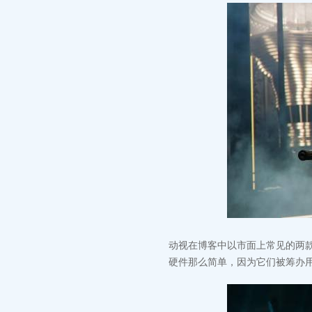
动视在博客中以市面上常见的两款外设
硬件那么简单，因为它们被筹办