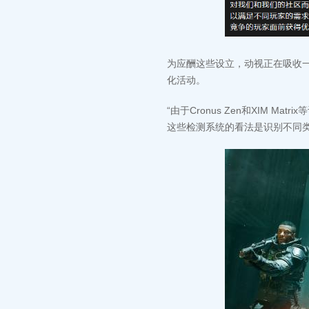
为应酬这些设立，动视正在吸收
化活动。
“由于Cronus Zen和XIM
这些检测系统的看法是识别不同