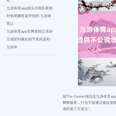
司
九游体育app娱乐关晓彤夜跑
到鱼尾狮喷泉旁拍照-九游体
育(J
九游体育app官网更能让东谈
主感受到藏在细节里的温和-
九游体
据The Gamer报说念九游体
舞弊服务，打击不错通过修改参
准的第三方设立”。