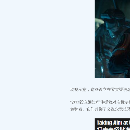
动视示意，这些设立在零卖渠说念
“这些设立通过行使援救对准机
舞弊者。它们碎裂了公说念竞技