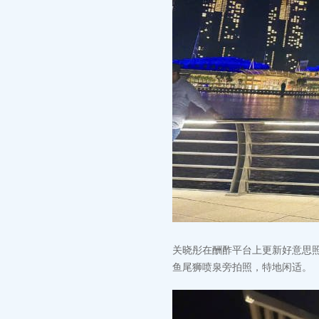
关晓彤在酬酢平台上更新好意思照
鱼尾狮喷泉旁拍照，特地闲适。