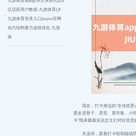
九游体育app娱乐京东依托近8
亿活跃用户数据-九游体育(JI
九游体育登录入口jiuyou官网
动力结构着力连续优化-九游
体
现在，打卡身边的“非传统景
爱走进巷子、弄堂、菜市集、小
卡”既承载着东说念主们对好意
关连词，跟着打卡暄和陆续