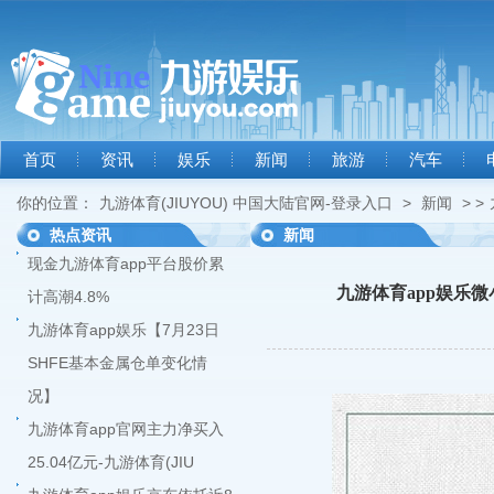
首页
资讯
娱乐
新闻
旅游
汽车
你的位置：
九游体育(JIUYOU) 中国大陆官网-登录入口
>
新闻
> >
热点资讯
新闻
现金九游体育app平台股价累
九游体育app娱乐微
计高潮4.8%
九游体育app娱乐【7月23日
SHFE基本金属仓单变化情
况】
九游体育app官网主力净买入
25.04亿元-九游体育(JIU