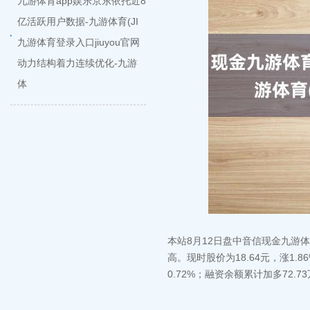
九游体育app娱乐京东依托近8
亿活跃用户数据-九游体育(JI
九游体育登录入口jiuyou官网
动力结构着力连续优化-九游
体
本站8月12日盘中音信现金九游体育
高。现时股价为18.64元，涨1
0.72%；融资余额累计加多72.