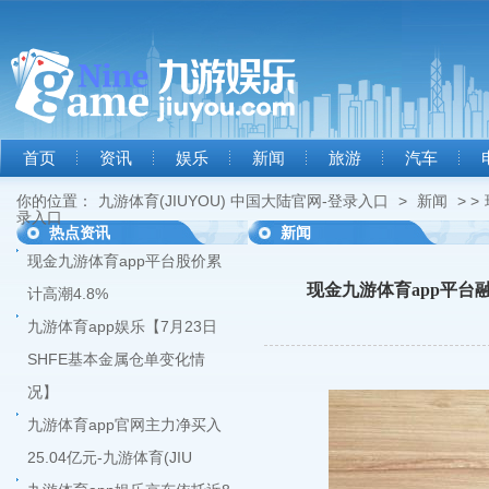
首页
资讯
娱乐
新闻
旅游
汽车
你的位置：
九游体育(JIUYOU) 中国大陆官网-登录入口
>
新闻
> >
录入口
热点资讯
新闻
现金九游体育app平台股价累
现金九游体育app平台融
计高潮4.8%
九游体育app娱乐【7月23日
SHFE基本金属仓单变化情
况】
九游体育app官网主力净买入
25.04亿元-九游体育(JIU