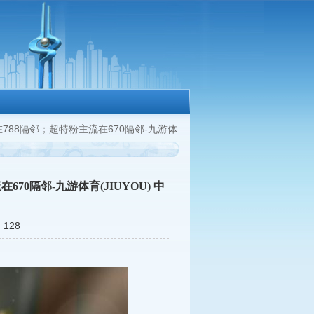
在788隔邻；超特粉主流在670隔邻-九游体
70隔邻-九游体育(JIUYOU) 中
128