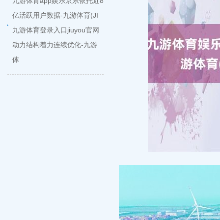
九游体育app娱乐京东依托近8
亿活跃用户数据-九游体育(JI
九游体育登录入口jiuyou官网
动力结构着力连续优化-九游
体