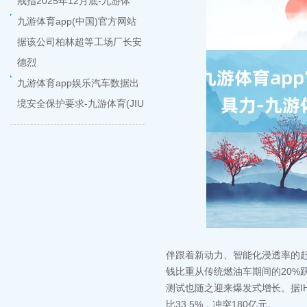
戒指2025年12月底-九游体
九游体育app(中国)官方网站
据该公司柏林超等工场厂长安
德烈
九游体育app娱乐汽车数据出
境安全保护要求-九游体育(JIU
伴跟着新动力、智能化浸透率的
钱比重从传统燃油车期间的20%
测试也随之迎来爆发式增长。据IH
比33.5%，冲突180亿元。