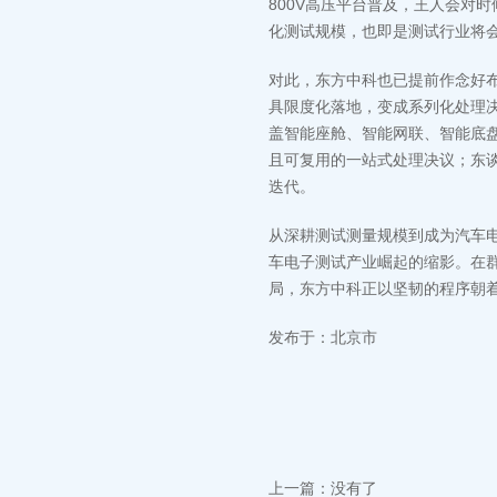
800V高压平台普及，王人会对
化测试规模，也即是测试行业将会
对此，东方中科也已提前作念好
具限度化落地，变成系列化处理决
盖智能座舱、智能网联、智能底
且可复用的一站式处理决议；东谈
迭代。
从深耕测试测量规模到成为汽车电
车电子测试产业崛起的缩影。在
局，东方中科正以坚韧的程序朝
发布于：北京市
上一篇：没有了